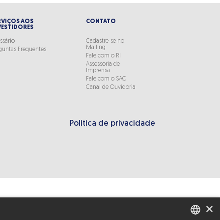
RVIÇOS AOS
CONTATO
VESTIDORES
ssário
Cadastre-se no
Mailing
guntas Frequentes
Fale com o RI
Assessoria de
Imprensa
Fale com o SAC
Canal de Ouvidoria
Política de privacidade
×