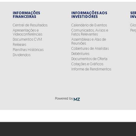
INFORMAÇÕES
INFORMAÇÕES AOS
SE
FINANCEIRAS
INVESTIDORES
IN
Central de Resultados
Calendário de Eventos
Glo
Apresentações e
Comunicados, Avisos e
Per
Videoconferências
Fatos Relevantes
Documentos CVM
Assembleias e Atas de
Reuniões
Releases
Coberturas de Analistas
Planilhas Históricas
Debêntures
Dividendos
Documentos de Oferta
Cotações e Gráficos
Informe de Rendimentos
Powered by