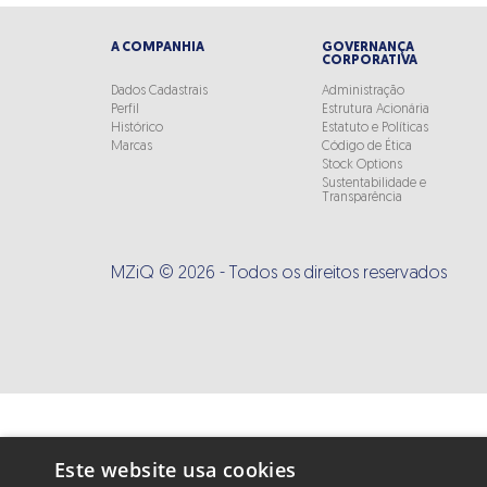
A COMPANHIA
GOVERNANÇA
CORPORATIVA
Dados Cadastrais
Administração
Perfil
Estrutura Acionária
Histórico
Estatuto e Políticas
Marcas
Código de Ética
Stock Options
Sustentabilidade e
Transparência
MZiQ © 2026 - Todos os direitos reservados
Este website usa cookies