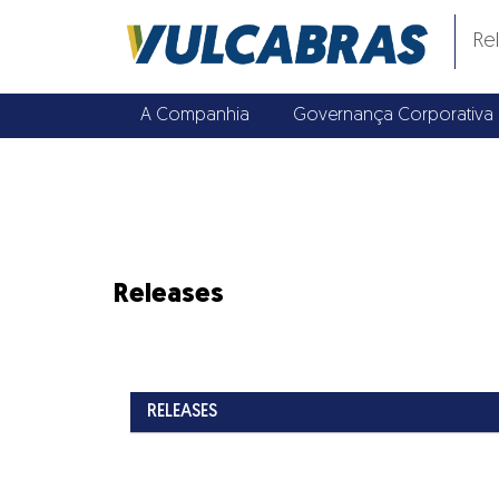
Re
A Companhia
Governança Corporativa
Releases
RELEASES