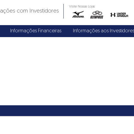
Visite Nossas Lojas
lações com Investidores
Informações Financeiras
Informações aos Investidore