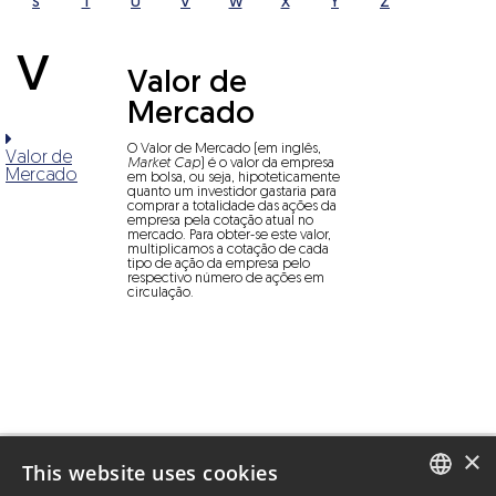
S
T
U
V
W
X
Y
Z
V
Valor de
Mercado
O Valor de Mercado (em inglês,
Valor de
Market Cap
) é o valor da empresa
Mercado
em bolsa, ou seja, hipoteticamente
quanto um investidor gastaria para
comprar a totalidade das ações da
empresa pela cotação atual no
mercado. Para obter-se este valor,
multiplicamos a cotação de cada
tipo de ação da empresa pelo
respectivo número de ações em
circulação.
×
This website uses cookies
MZiQ © 2026 - All rights reserved