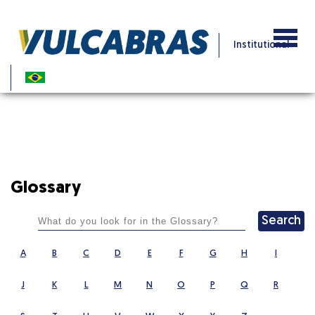
Institutional
Glossary
Search
A
B
C
D
E
F
G
H
I
J
K
L
M
N
O
P
Q
R